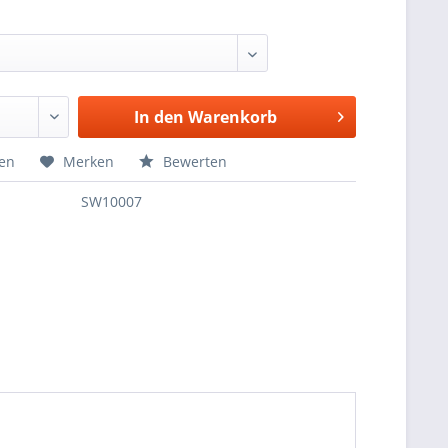
In den
Warenkorb
hen
Merken
Bewerten
SW10007