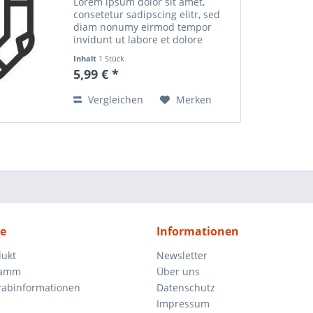
Lorem ipsum dolor sit amet,
consetetur sadipscing elitr, sed
diam nonumy eirmod tempor
invidunt ut labore et dolore
magna aliquyam erat, sed diam
Inhalt
1 Stück
voluptua. At vero eos et accusam
5,99 € *
et justo duo dolores et ea rebum.
Stet clita kasd...
Vergleichen
Merken
ce
Informationen
dukt
Newsletter
ramm
Über uns
orabinformationen
Datenschutz
Impressum