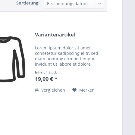
Sortierung:
Variantenartikel
Lorem ipsum dolor sit amet,
consetetur sadipscing elitr, sed
diam nonumy eirmod tempor
invidunt ut labore et dolore
magna aliquyam erat, sed diam
Inhalt
1 Stück
voluptua. At vero eos et accusam
19,99 € *
et justo duo dolores et ea rebum.
Stet clita kasd...
Vergleichen
Merken