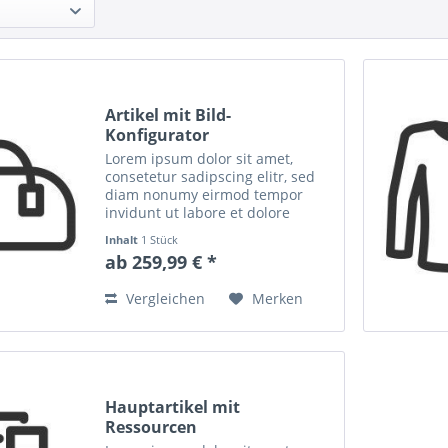
Artikel mit Bild-
Konfigurator
Lorem ipsum dolor sit amet,
consetetur sadipscing elitr, sed
diam nonumy eirmod tempor
invidunt ut labore et dolore
magna aliquyam erat, sed diam
Inhalt
1 Stück
voluptua. At vero eos et accusam
ab 259,99 € *
et justo duo dolores et ea rebum.
Stet clita kasd...
Vergleichen
Merken
Hauptartikel mit
Ressourcen